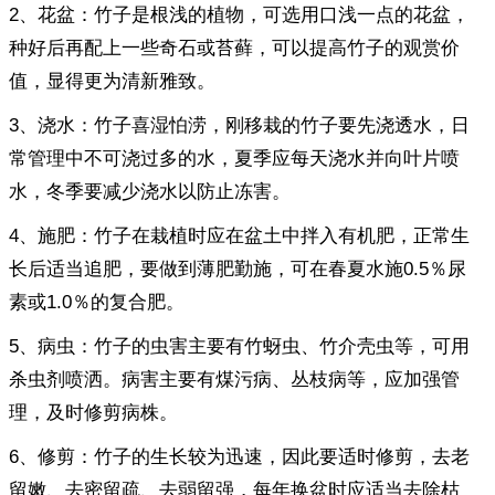
2、花盆：竹子是根浅的植物，可选用口浅一点的花盆，
种好后再配上一些奇石或苔藓，可以提高竹子的观赏价
值，显得更为清新雅致。
3、浇水：竹子喜湿怕涝，刚移栽的竹子要先浇透水，日
常管理中不可浇过多的水，夏季应每天浇水并向叶片喷
水，冬季要减少浇水以防止冻害。
4、施肥：竹子在栽植时应在盆土中拌入有机肥，正常生
长后适当追肥，要做到薄肥勤施，可在春夏水施0.5％尿
素或1.0％的复合肥。
5、病虫：竹子的虫害主要有竹蚜虫、竹介壳虫等，可用
杀虫剂喷洒。病害主要有煤污病、丛枝病等，应加强管
理，及时修剪病株。
6、修剪：竹子的生长较为迅速，因此要适时修剪，去老
留嫩、去密留疏、去弱留强，每年换盆时应适当去除枯