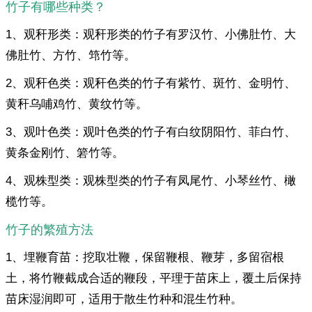
竹子有哪些种类？
1、观秆形类：观秆形类的竹子有罗汉竹、小佛肚竹、大
佛肚竹、方竹、筇竹等。
2、观秆色类：观秆色类的竹子有紫竹、斑竹、金明竹、
黄秆乌哺鸡竹、黄纹竹等。
3、观叶色类：观叶色类的竹子有白纹阴阳竹、菲白竹、
黄条金刚竹、箬竹等。
4、观株型类：观株型类的竹子有凤尾竹、小琴丝竹、橄
榄竹等。
竹子的繁殖方法
1、埋鞭育苗：挖取壮鞭，保留鞭根、鞭芽，多留宿根
土，将竹鞭截成合适的鞭段，平理于苗床上，覆土后保持
苗床湿润即可，适用于散生竹种和混生竹种。