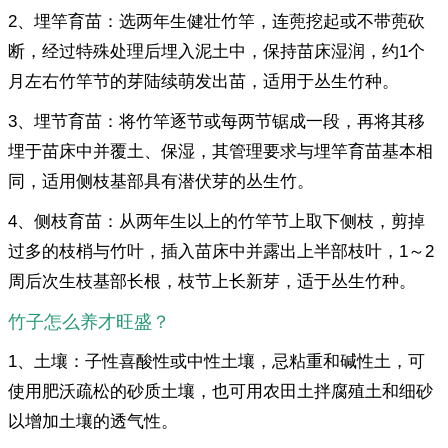
2、埋竿育苗：选两年生健壮竹竿，连蔸挖起或不带蔸砍
断，经过特殊处理后埋入泥土中，保持苗床湿润，约1个
月左右竹竿节的芽陆续萌发出苗，适用于丛生竹种。
3、埋节育苗：将竹竿逐节或每两节锯成一段，再将其移
埋于苗床中并覆土、保湿，其管理要求与埋竿育苗基本相
同，适用侧枝基部具有潜伏芽的丛生竹。
4、侧枝育苗：从两年生以上的竹竿节上取下侧枝，剪掉
过多的枝梢与竹叶，插入苗床中并露出上半部枝叶，1～2
周后次生枝基部长根，枝节上长新芽，适于丛生竹种。
竹子怎么养才旺盛？
1、土壤：子性喜酸性或中性土壤，忌粘重和碱性土，可
使用肥沃疏松的砂质土壤，也可用农田土拌腐殖土和细砂
以增加土壤的透气性。