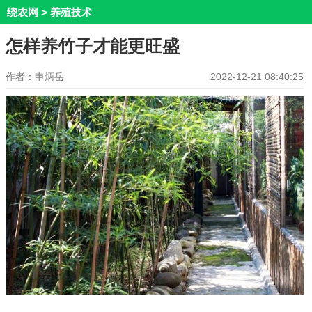
绕农网
>
养殖技术
怎样养竹子才能更旺盛
作者：申炳岳
2022-12-21 08:40:25